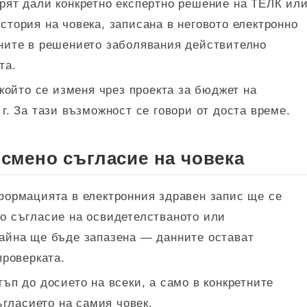
рят дали конкретно експертно решение на ТЕЛК ил
тория на човека, записана в неговото електронно
ните в решението заболявания действително
та.
който се изменя чрез проекта за бюджет на
г. За тази възможност се говори от доста време.
исмено съгласие на човека
формацията в електронния здравен запис ще се
о съгласие на освидетелстваното или
айна ще бъде запазена — данните остават
проверката.
ъп до досието на всеки, а само в конкретните
ъгласието на самия човек.