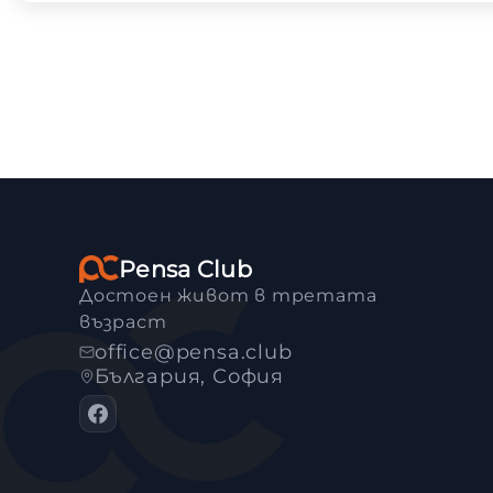
Pensa Club
Достоен живот в третата
възраст
office@pensa.club
България, София