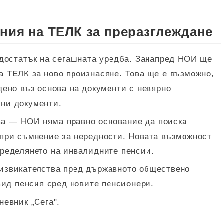
ния на ТЕЛК за преразглеждане
едостатък на сегашната уредба. Занапред НОИ ще
а ТЕЛК за ново произнасяне. Това ще е възможно,
дено въз основа на документи с невярно
ни документи.
а — НОИ няма правно основание да поиска
 при съмнение за нередности. Новата възможност
пределянето на инвалидните пенсии.
дизвикателства пред държавното обществено
 вид пенсия сред новите пенсионери.
невник „Сега".