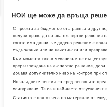
НОИ ще може да връща реше
С проекта за бюджет се отстранява и друг н
получи право да връща експертни решения н
когато има данни, че дадено решение е изда
съдържание или на неистински или преправе
Към момента такъв механизъм не съществув
преразглеждане на експертно решение, дори
добавя допълнително ниво на контрол при о
Инвалидните пенсии са сред основните пре
осигуряване. Те са и най-често отпусканият
Статията е подготвена по материали от ежед