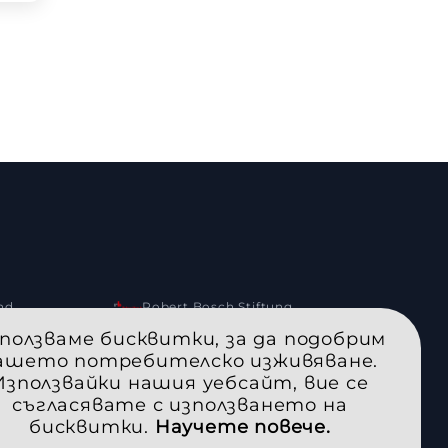
Civic Innovation Fund (CIF)
Robert Bosch Stiftung
ползваме бисквитки, за да подобрим
л
Софтуерен Университет
ашето потребителско изживяване.
Използвайки нашия уебсайт, вие се
Български фонд за жените
съгласявате с използването на
бисквитки.
Научете повече.
King Baudouin Foundation
Austausch