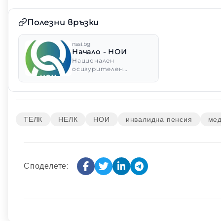
Полезни връзки
nssi.bg
Начало - НОИ
Национален
осигурителен
институт, бул.
„Александър
Стамболийски“ 62-64,
София, България;
Контактен център
на НОИ - 0 700 14 802;
ТЕЛК
НЕЛК
НОИ
инвалидна пенсия
мед
Електронна поща:
noi@nssi.bg.
Споделете
: