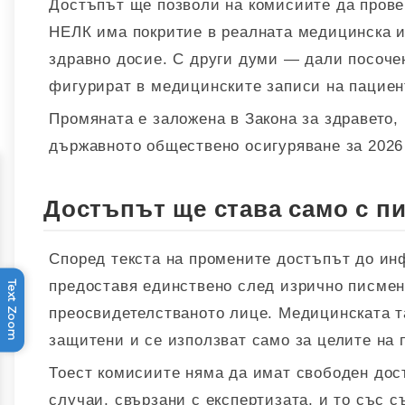
Достъпът ще позволи на комисиите да прове
НЕЛК има покритие в реалната медицинска ис
здравно досие. С други думи — дали посоче
фигурират в медицинските записи на пациен
Промяната е заложена в Закона за здравето, 
държавното обществено осигуряване за 2026 
Достъпът ще става само с п
Според текста на промените достъпът до ин
предоставя единствено след изрично писмен
Text Zoom
преосвидетелстваното лице. Медицинската т
защитени и се използват само за целите на 
Тоест комисиите няма да имат свободен дост
случаи, свързани с експертизата, и то със с