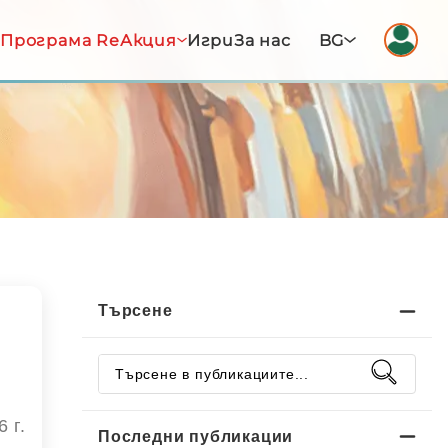
Програма ReАкция
Игри
За нас
BG
Търсене
 г.
Последни публикации