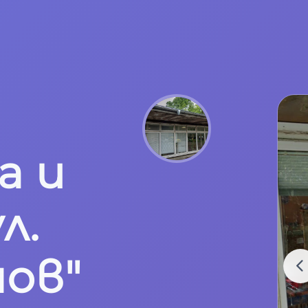
а и
л.
нов"