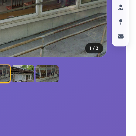
1
/
3