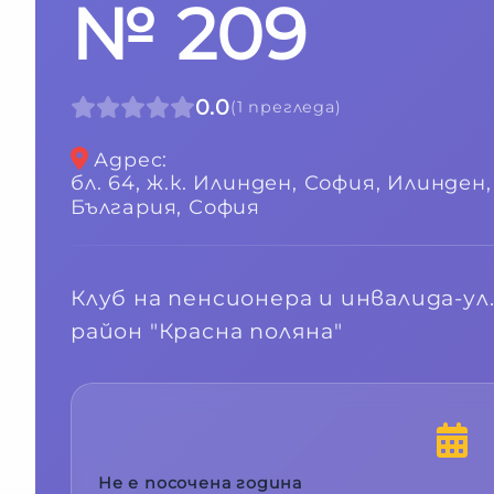
№ 209
0.0
(
1
прегледа
)
Адрес
:
бл. 64, ж.к. Илинден, София, Илинден
България,
София
Клуб на пенсионера и инвалида-ул.
район "Красна поляна"
Не е посочена година