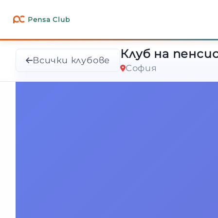
Клуб на пенсио
Pensa Club
Всички клубове
София