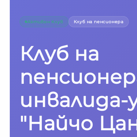
Активен Клуб
Клуб на пенсионера
Клуб на
пенсионер
инвалида-у
"Найчо Ца