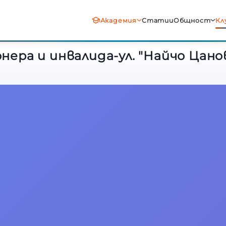
нера и инвалида-ул. "Найчо Цано
Академия
Статии
Общност
Кл