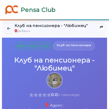
Клуб на пенсионера - "Любимец"
Pensa Club
Добрич
Клуб на пенсионера
Активен Клуб
Клуб на пенсионера -
"Любимец"
0.0
(
1
прегледа
)
Адрес
: