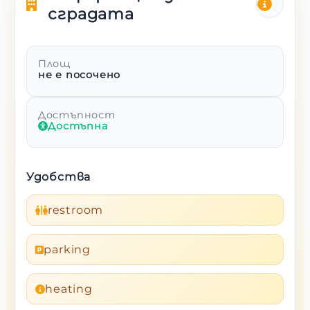
сградата
Площ
не е посочено
Достъпност
Достъпна
Удобства
restroom
parking
heating