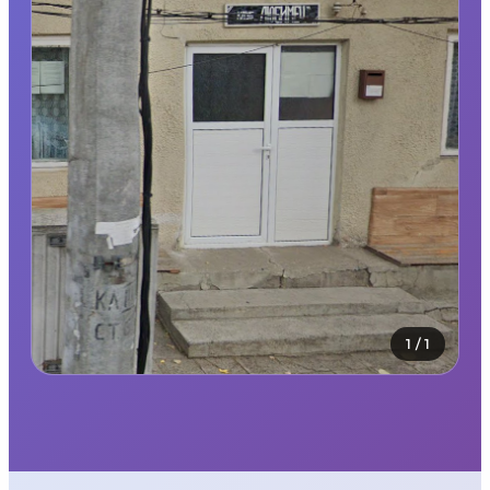
1
/
1