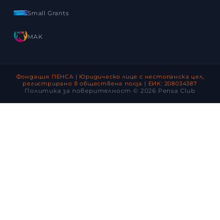
Small Grants
MAK
Фондация ПЕНСА
|
Юридическо лице с нестопанска цел,
регистрирано в обществена полза
|
ЕИК
: 208034387
Политика за поверителност
·
©
2026
Pensa Club