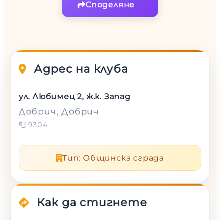
Споделяне
Адрес на клуба
ул. Любимец 2, ж.к. Запад
Добрич
, Добрич
📮
9304
Тип
:
Общинска сграда
Как да стигнете