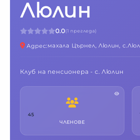
Люлин
0.0
(
1
прегледа
)
махала Църнел, Люлин,
с.Лю
Адрес
:
Клуб на пенсионера - с. Люлин
45
ЧЛЕНОВЕ