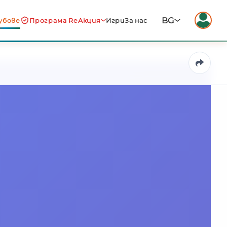
BG
убове
Програма ReАкция
Игри
За нас