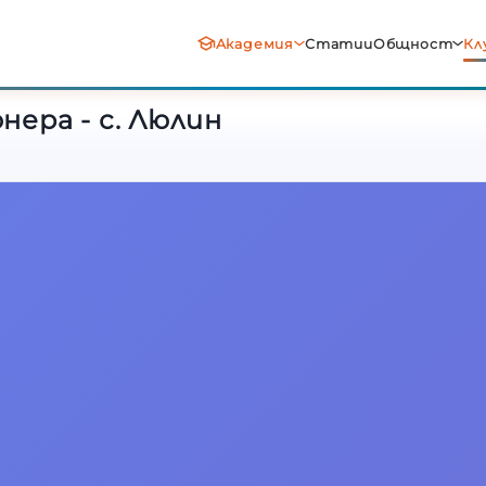
нера - с. Люлин
Академия
Статии
Общност
Кл