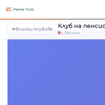
Клуб на пенсио
Pensa Club
Всички клубове
с.Люлин