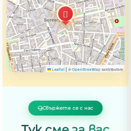
|
Leaflet
©
OpenStreetMap
contributors
Свържете се с нас
Тук сме за вас