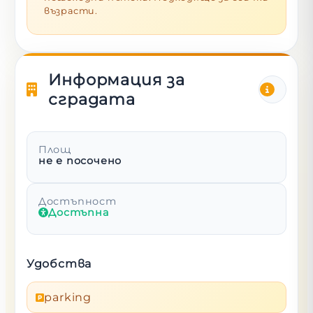
възрасти.
Информация за
сградата
Площ
не е посочено
Достъпност
Достъпна
Удобства
parking