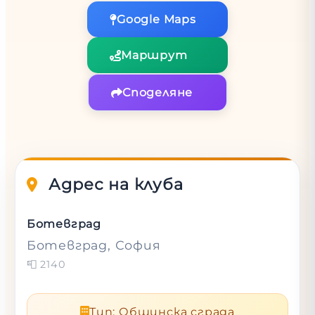
Google Maps
Маршрут
Споделяне
Адрес на клуба
Ботевград
Ботевград
, София
📮
2140
Тип
:
Общинска сграда