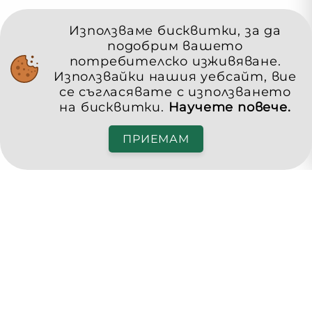
Използваме бисквитки, за да
подобрим вашето
потребителско изживяване.
Използвайки нашия уебсайт, вие
се съгласявате с използването
на бисквитки.
Научете повече.
ПРИЕМАМ
Pensa Club
Достоен живот в третата възраст
office@pensa.club
България, София