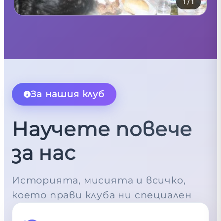
1
/
1
За нашия клуб
Научете повече
за нас
Историята, мисията и всичко,
което прави клуба ни специален