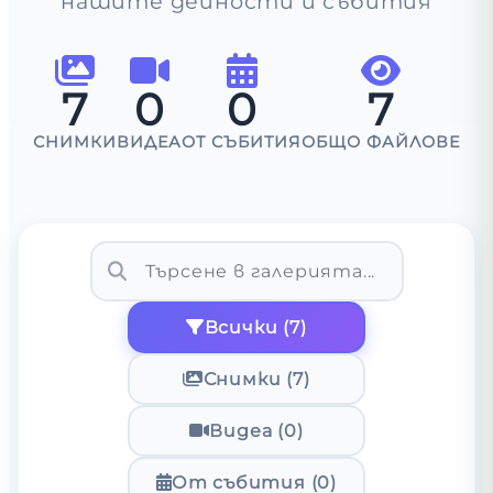
нашите дейности и събития
7
0
0
7
СНИМКИ
ВИДЕА
ОТ СЪБИТИЯ
ОБЩО ФАЙЛОВЕ
Всички
(
7
)
Снимки
(
7
)
Видеа
(
0
)
От събития
(
0
)