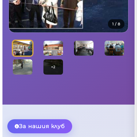
1
/
8
+
2
За нашия клуб