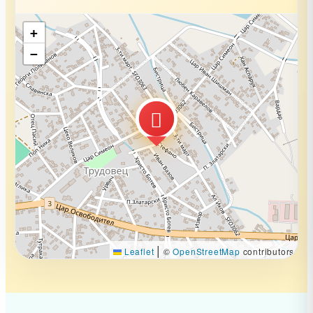
+
−
|
Leaflet
©
OpenStreetMap
contributors