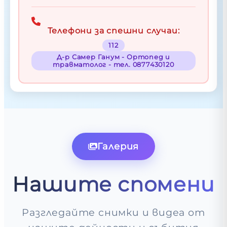
Телефони за спешни случаи:
112
Д-р Самер Ганум - Ортопед и
травматолог - тел. 0877430120
Галерия
Нашите спомени
Разгледайте снимки и видеа от