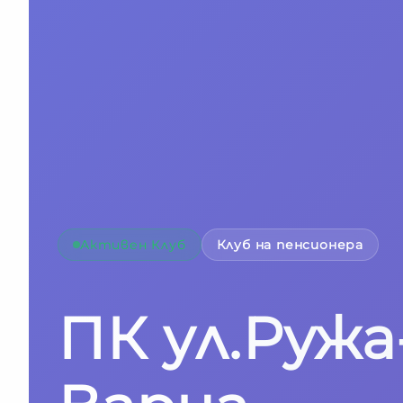
Активен Клуб
Клуб на пенсионера
ПК ул.Ружа