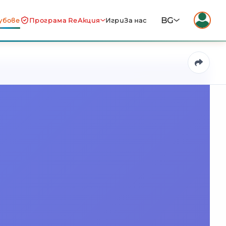
BG
убове
Програма ReАкция
Игри
За нас