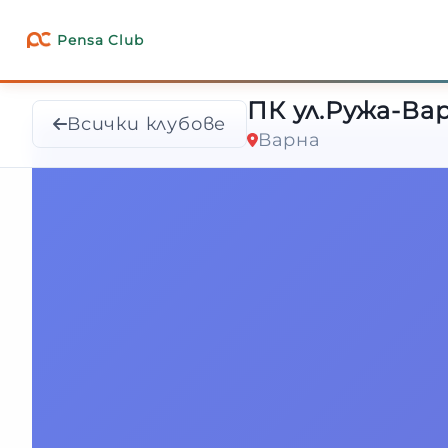
ПК ул.Ружа-Ва
Pensa Club
Всички клубове
Варна