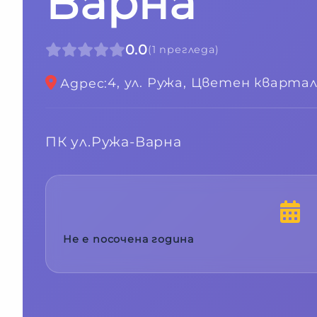
Варна
0.0
(
1
прегледа
)
4, ул. Ружа, Цветен кварта
Адрес
:
ПК ул.Ружа-Варна
Не е посочена година