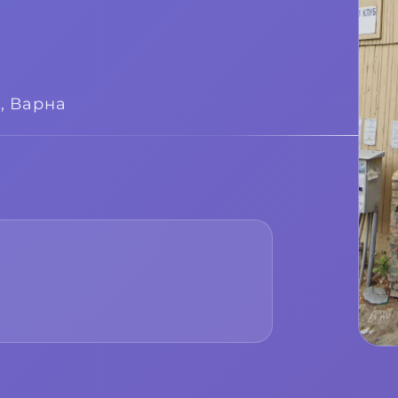
л,
Варна