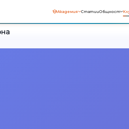
рна
Академия
Статии
Общност
Кл