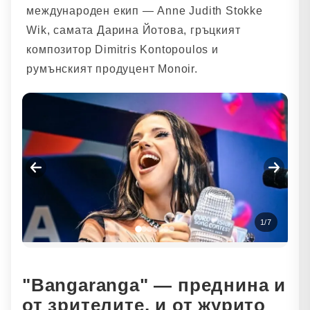
международен екип — Anne Judith Stokke
Wik, самата Дарина Йотова, гръцкият
композитор Dimitris Kontopoulos и
румънският продуцент Monoir.
1
/
7
"Bangaranga" — преднина и
от зрителите, и от журито