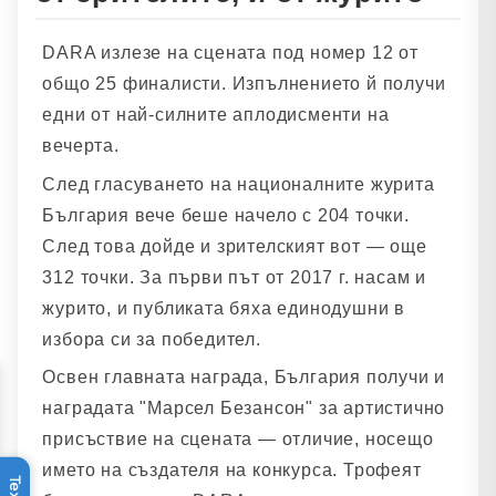
DARA излезе на сцената под номер 12 от
общо 25 финалисти. Изпълнението й получи
едни от най-силните аплодисменти на
вечерта.
След гласуването на националните журита
България вече беше начело с 204 точки.
След това дойде и зрителският вот — още
312 точки. За първи път от 2017 г. насам и
журито, и публиката бяха единодушни в
избора си за победител.
Освен главната награда, България получи и
наградата "Марсел Безансон" за артистично
присъствие на сцената — отличие, носещо
името на създателя на конкурса. Трофеят