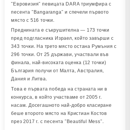
"Евровизия" певицата DARA триумфира с
песента "Bangaranga" и спечели първото
място с 516 точки.
Преднината е съкрушителна — 173 точки
пред подгласника Израел, който завърши с
343 точки. На трето място остана Румъния с
296 точки. От 25 държави, участвали във
финала, най-високата оценка (12 точки)
България получи от Малта, Австралия,
Дания и Литва.
Това е първата победа на страната ни в
конкурса, в който участваме от 2005 г.
насам. Досегашното най-добро класиране
беше второто място на Кристиан Костов
през 2017 г. с песента "Beautiful Mess".