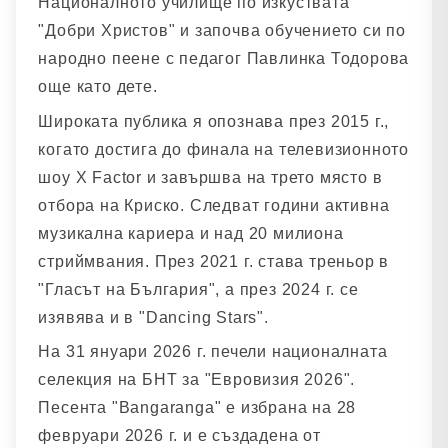
Националното училище по изкуствата
"Добри Христов" и започва обучението си по
народно пеене с педагог Павлинка Тодорова
още като дете.
Широката публика я опознава през 2015 г.,
когато достига до финала на телевизионното
шоу X Factor и завършва на трето място в
отбора на Криско. Следват години активна
музикална кариера и над 20 милиона
стриймвания. През 2021 г. става треньор в
"Гласът на България", а през 2024 г. се
изявява и в "Dancing Stars".
На 31 януари 2026 г. печели националната
селекция на БНТ за "Евровизия 2026".
Песента "Bangaranga" е избрана на 28
февруари 2026 г. и е създадена от