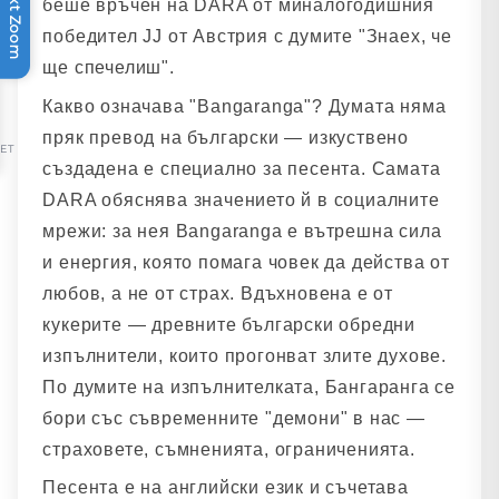
Text Zoom
беше връчен на DARA от миналогодишния
победител JJ от Австрия с думите "Знаех, че
ще спечелиш".
Какво означава "Bangaranga"? Думата няма
пряк превод на български — изкуствено
SET
създадена е специално за песента. Самата
DARA обяснява значението й в социалните
мрежи: за нея Bangaranga е вътрешна сила
и енергия, която помага човек да действа от
любов, а не от страх. Вдъхновена е от
кукерите — древните български обредни
изпълнители, които прогонват злите духове.
По думите на изпълнителката, Бангаранга се
бори със съвременните "демони" в нас —
страховете, съмненията, ограниченията.
Песента е на английски език и съчетава