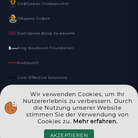
Софтуерен Университет
Община София
Български фонд за жените
King Baudouin Foundation
Austausch
Cost-Effective Solutions
Small Grants
Wir verwenden Cookies, um Ihr
Nutzererlebnis zu verbessern. Durch
die Nutzung unserer Website
MAK
stimmen Sie der Verwendung von
Cookies zu.
Mehr erfahren.
Stiftung PENSA
|
Gemeinnützige Organisation, eingetragen
AKZEPTIEREN
zum öffentlichen Nutzen
|
UIC
: 208034387