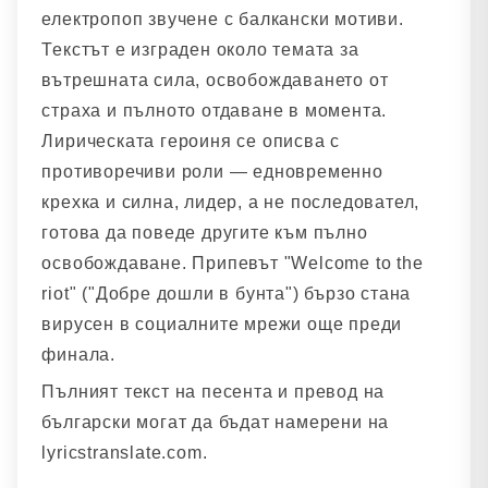
електропоп звучене с балкански мотиви.
Текстът е изграден около темата за
вътрешната сила, освобождаването от
страха и пълното отдаване в момента.
Лирическата героиня се описва с
противоречиви роли — едновременно
крехка и силна, лидер, а не последовател,
готова да поведе другите към пълно
освобождаване. Припевът "Welcome to the
riot" ("Добре дошли в бунта") бързо стана
вирусен в социалните мрежи още преди
финала.
Пълният текст на песента и превод на
български могат да бъдат намерени на
lyricstranslate.com.