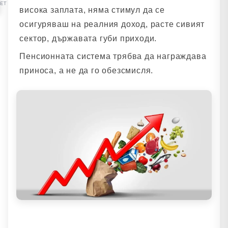
SET
висока заплата, няма стимул да се
осигуряваш на реалния доход, расте сивият
сектор, държавата губи приходи.
Пенсионната система трябва да награждава
приноса, а не да го обезсмисля.