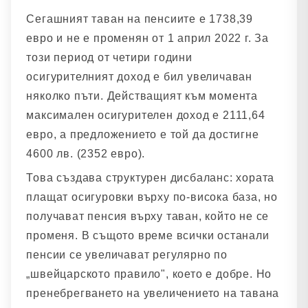
Сегашният таван на пенсиите е 1738,39
евро и не е променян от 1 април 2022 г. За
този период от четири години
осигурителният доход е бил увеличаван
няколко пъти. Действащият към момента
максимален осигурителен доход е 2111,64
евро, а предложението е той да достигне
4600 лв. (2352 евро).
Това създава структурен дисбаланс: хората
плащат осигуровки върху по-висока база, но
получават пенсия върху таван, който не се
променя. В същото време всички останали
пенсии се увеличават регулярно по
„швейцарското правило", което е добре. Но
пренебрегването на увеличението на тавана