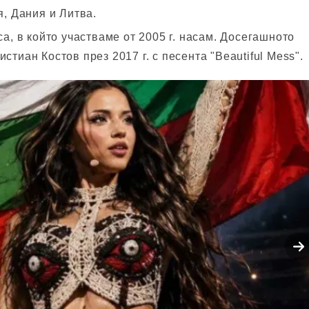
я, Дания и Литва.
а, в който участваме от 2005 г. насам. Досегашното
тиан Костов през 2017 г. с песента "Beautiful Mess".