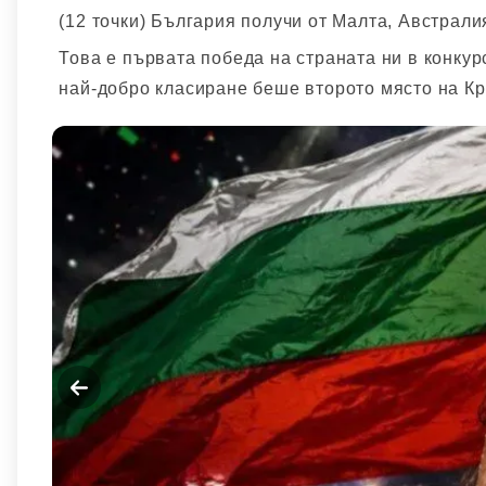
(12 точки) България получи от Малта, Австрали
Това е първата победа на страната ни в конкурс
най-добро класиране беше второто място на Крис