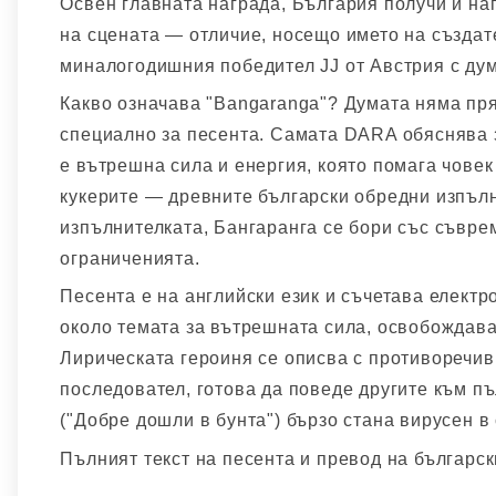
Освен главната награда, България получи и на
на сцената — отличие, носещо името на създат
миналогодишния победител JJ от Австрия с дум
Какво означава "Bangaranga"? Думата няма пря
специално за песента. Самата DARA обяснява 
е вътрешна сила и енергия, която помага човек 
кукерите — древните български обредни изпълн
изпълнителката, Бангаранга се бори със съвре
ограниченията.
Песента е на английски език и съчетава електр
около темата за вътрешната сила, освобождава
Лирическата героиня се описва с противоречив
последовател, готова да поведе другите към пъ
("Добре дошли в бунта") бързо стана вирусен 
Пълният текст на песента и превод на български