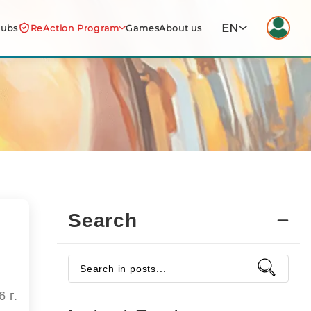
EN
lubs
ReAction Program
Games
About us
Search
 г.