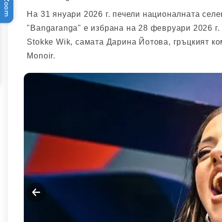
На 31 януари 2026 г. печели националната сел
"Bangaranga" е избрана на 28 февруари 2026 г.
Stokke Wik, самата Дарина Йотова, гръцкият ко
Monoir.