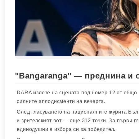
"Bangaranga" — преднина и о
DARA излезе на сцената под номер 12 от общо 
силните аплодисменти на вечерта.
След гласуването на националните журита Бълг
и зрителският вот — още 312 точки. За първи пъ
единодушни в избора си за победител.