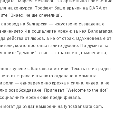
градата "Марсел Безансон" за артистично присъствие
еля на конкурса. Трофеят беше връчен на DARA от
ите "Знаех, че ще спечелиш".
к превод на български — изкуствено създадена е
значението й в социалните мрежи: за нея Bangaranga
да действа от любов, а не от страх. Вдъхновена е от
ители, които прогонват злите духове. По думите на
менните "демони" в нас — страховете, съмненията,
опоп звучене с балкански мотиви. Текстът е изграден
нето от страха и пълното отдаване в момента.
и роли — едновременно крехка и силна, лидер, а не
лно освобождаване. Припевът "Welcome to the riot"
в социалните мрежи още преди финала.
 могат да бъдат намерени на lyricstranslate.com.