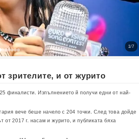
1
/
7
т зрителите, и от журито
25 финалисти. Изпълнението й получи едни от най-
ария вече беше начело с 204 точки. След това дойде
т от 2017 г. насам и журито, и публиката бяха