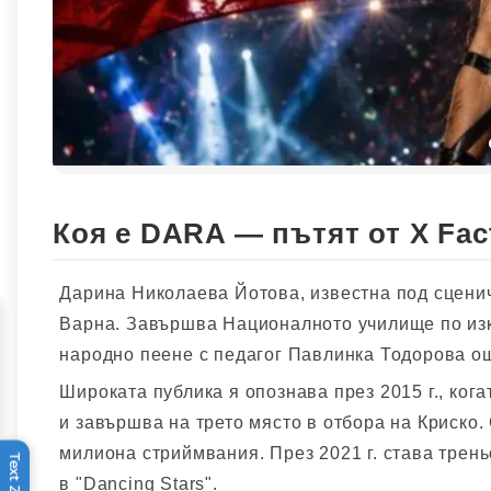
Коя е DARA — пътят от X Fac
Дарина Николаева Йотова, известна под сценич
Варна. Завършва Националното училище по изк
народно пеене с педагог Павлинка Тодорова ощ
Широката публика я опознава през 2015 г., ког
и завършва на трето място в отбора на Криско.
милиона стриймвания. През 2021 г. става треньо
Text Zoom
в "Dancing Stars".