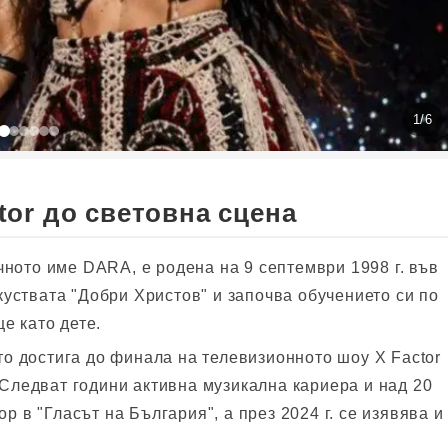
1
/
6
tor до световна сцена
ното име DARA, е родена на 9 септември 1998 г. във
уствата "Добри Христов" и започва обучението си по
е като дете.
ато достига до финала на телевизионното шоу X Factor
 Следват години активна музикална кариера и над 20
р в "Гласът на България", а през 2024 г. се изявява и