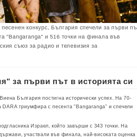
 песенен конкурс, България спечели за първи пъ
та "Bangaranga" и 516 точки на финала във
ския съюз за радио и телевизия за
я" за първи път в историята си
 Виена България постигна исторически успех. На 70-
а DARA триумфира с песента "Bangaranga" и спечели
одгласника Израел, който завърши с 343 точки. На
 държави, участвали във финала, най-високата оценка