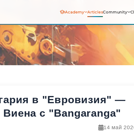
Academy
Articles
Community
C
гария в "Евровизия" —
Виена с "Bangaranga"
14 май 2026