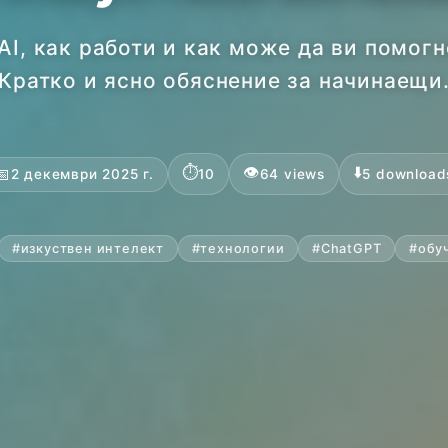
AI, как работи и как може да ви помог
Кратко и ясно обяснение за начинаещи
⏱️
👁️
⬇️
📅
2 декември 2025 г.
10
64 views
5 download
#
изкуствен интелект
#
технологии
#
ChatGPT
#
обу