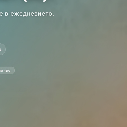
не в ежедневието.
.
s
чение