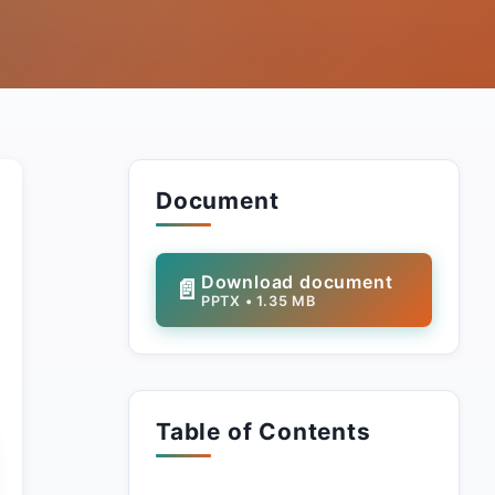
Document
Download document
📄
PPTX
•
1.35 MB
Table of Contents