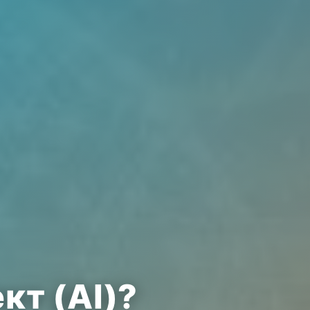
кт (AI)?