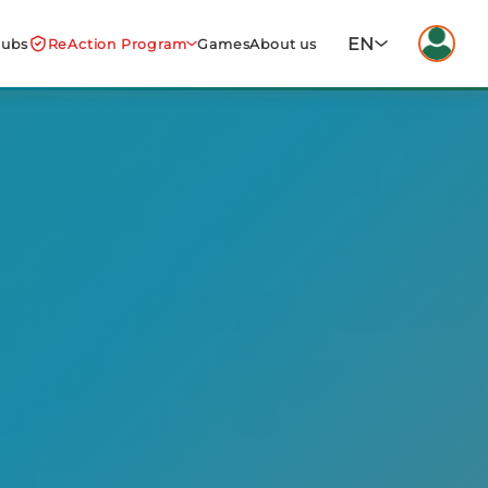
EN
lubs
ReAction Program
Games
About us